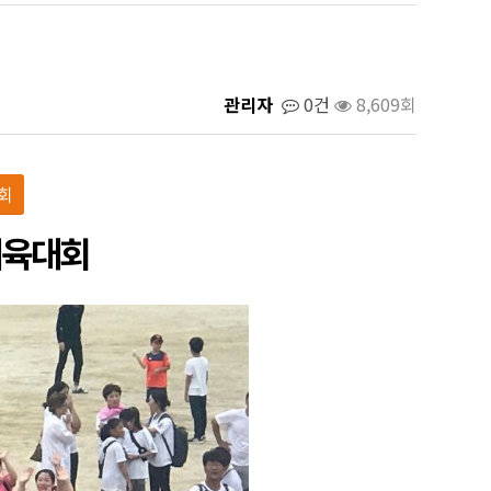
관리자
0건
8,609회
회
체육대회