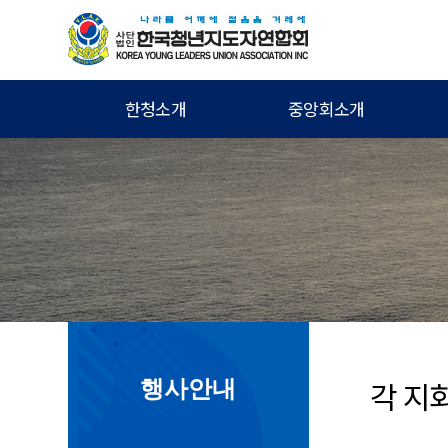
한청소개
중앙회소개
30대 회장
각 지
행사안내