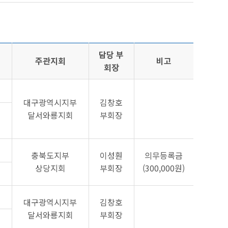
담당 부
주관지회
비고
회장
대구광역시지부
김창호
달서와룡지회
부회장
충북도지부
이성훤
의무등록금
상당지회
부회장
(300,000원)
대구광역시지부
김창호
달서와룡지회
부회장