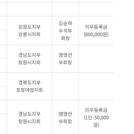
김순하
강원도지부
의무등록금
수석부
강릉시지회
(600,000원)
회장
경남도지부
염영선
창원시지회
부회장
경북도지부
포항여성지회
의무등록금
경남도지부
염영선
(1인-50,000
창원시지회
부회장
원)