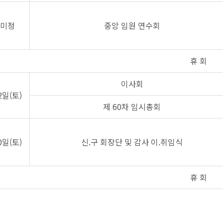
미정
중앙 임원 연수회
휴 회
이사회
2일(토)
제 60차 임시총회
0일(토)
신.구 회장단 및 감사 이.취임식
휴 회