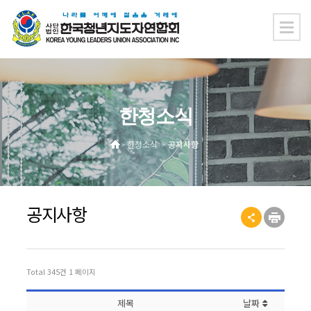
한청소식
한청소식
공지사항
>
>
공지사항
Total 345건
1 페이지
제목
날짜